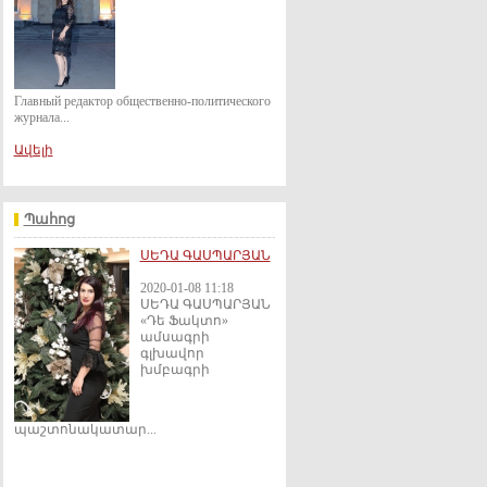
Главный редактор общественно-политического
журнала...
Ավելի
Պահոց
ՍԵԴԱ ԳԱՍՊԱՐՅԱՆ
2020-01-08 11:18
ՍԵԴԱ ԳԱՍՊԱՐՅԱՆ
«Դե Ֆակտո»
ամսագրի
գլխավոր
խմբագրի
պաշտոնակատար...