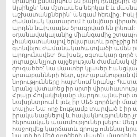
միասին քննարկում են բարդ դեպքերը, գտ
Այսինքն` նա մշտապես ներկա է և մասն
աշխատանքներին` անգամ հեռվից: Իսկ իր
ժամանակ կատարում է անվճար վիրահատ
արդեն նախապես ծրագրված են լինում: 
օդանավակայանից միանգամից շտապում
չհանգստանալով երկարատև թռիչքից հ
գտնվելու ժամանակահատվածի ամեն րո
արդյունավետ ծախսել, օգտակար գործ ա
յուրաքանչյուր այցելության ժամանակ 
զուգահեռ` նա մաստեր կլասեր է անցկա
սրտաբանների հետ, սրտաբանության վե
նորությունները հայտնում նրանց: Պատա
նրանց վստահեց իր սրտի վիրահատությո
Հրայր Հովակիմյանը մարդու այնպիսի տ
նախընտրում է լռել իր Մեծ գործերի մաս
տալիս: Նա ողջ էությամբ տարված է իր 
իրականացնելով և հավակնություններ չո
հերոսական պատմություներ լսելու: Մեզ
հաջողվեց կարճատև զրույց ունենալ նրա
նա լռի իր Մեծ գործերի մասին, մարդիկ 