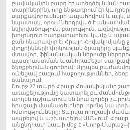
բավականին բարդ էր ստեղծել նման բաժա
տարիներին), որը ենթադրում էր կադր
սարքավորումների ապահովում և այլն, 
նպատակ, որում ներդրված է անսահման
նվիրվածություն, բարություն, ազնվությ
խոչընդոտ հաղթահարելու կամք և աջակ
բան հնարավոր է: Հրայր Հովակիմյանը ջ
փոքրիկների փրկության ծրագիրը կյանքի
մտավոր, ֆինանսական ներուժը ներդրե
պատրաստման և անհրաժեշտ սարքավո
ձեռքբերման գործում: Այդպես բաժանմո
ունեցավ բազում հաջողություններ, ձեռք
ճանաչում:
Շուրջ 27 տարի Հրայր Հովակիմյանը շար
առաքելությունը կատարել բաժանմունքո
արդեն աշխատում են նրա գործը շարո
հրաշալի մասնագետներ, որոնց նա փոխա
հմտությունները: Տարվա որոշակի ժ
ապրելով և աշխատելով ԱՄՆ-ում` Հրայր
անընդհատ կապի մեջ է «Նորք-Մարաշ»-ի