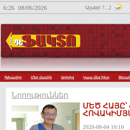
6:26
08/06/2026
Այսօր 7...2
Գլխավոր
Մեր մասին
Արխիվ
Կապ մեզ հետ
Տեսան
Նորություններ
ՄԵԾ ՀԱՅԸ՝
ՀՈՎԱԿԻՄՅ
2020-08-04 10:10