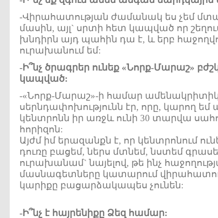
-Վիրահատության ժամանակ ես չեմ մտած
մասին, այլ` սրտի հետ կապված որ շեղում
խնդիրն այդ պահին դա է, և երբ հաջողվ
ուրախանում եմ:
-Ի՞նչ ծրագրեր ունեք «Նորք-Մարաշ» բժ
կապված:
-«Նորք-Մարաշ»-ի համար ամենակրիտի
սերնդափոխությունն էր, որը, կարող եմ աս
կենտրոնն իր առջև ունի 30 տարվա սա
հորիզոն:
Այժմ իմ երազանքն է, որ կենտրոնում ուն
դուռը բացեմ, ներս մտնեմ, նստեմ գրաս
ուրախանամ` նայելով, թե ինչ հաջողությ
մասնագետները կատարում վիրահատությ
կարիքը բացարձակապես չունեն:
-Ի՞նչ է հայրենիքը Ձեզ համար: