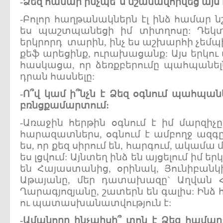
-
Ձեզ
համար
ինչպե՞ս
նշանավորվեց
այս
-Բոլոր հաղթանակներն էլ ինձ համար 
ես պաշտպանեցի իմ տիտղոսը: Դեկտե
երկրորդ տարին, ինչ ես աշխարհի չեմպի
քեֆ արեցինք, ուրախացանք: Այս երկո
հասկացա, որ ձեռքբերումը պահպանելն
դրան հասնելը:
-
Ո՞վ
կամ
ի՞նչն
է
Ձեզ
օգնում
պահպան
բռնցքամարտում:
-Առաջին հերթին օգնում է իմ մարզիչը,
հարազատներս, օգնում է ամբողջ ազգը
ես, որ քեզ սիրում են, հարգում, ակամա 
ես լցվում: Այնտեղ ինձ են այցելում իմ ե
են Հայաստանից, օրինակ, Յունիբա
Աթայանը, մեր դատախազը` Աղվան 
Ղարագյոզյանը, շատերն են գալիս: Ին
ու պատասխանատվություն է:
-
Ամանորը
ինչպիսի՞
տոն
է
Ձեզ
համար