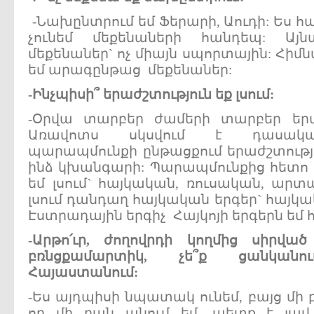
-Նախընտրում եմ Ֆերարի, Աուդի: Ես հ
չունեմ մեքենաների հանդեպ: Այ
մեքենաներ` ոչ միայն սպորտային: Հի
եմ արագընթաց մեքենաներ:
-
Ինչպիսի՞
երաժշտություն
եք
լսում:
-Օրվա տարբեր ժամերի տարբեր երաժ
Առավոտս սկսվում է դասական
պարապմունքի ընթացքում երաժշտությու
ինձ կխանգարի: Պարապմունքից հետո 
եմ լսում` հայկական, ռուսական, ար
լսում դանդաղ հայկական երգեր` հայկակ
Էստրադային երգիչ Հայկոյի երգերն եմ հա
-
Արթո՛ւր,
ժողովրդի
կողմից
սիրվա
բռնցքամարտիկ,
չե՞ք
ցանկան
Հայաստանում:
-Ես այդպիսի նպատակ ունեմ, բայց մի բն
որ մի բան անում եմ, պետք է լավ