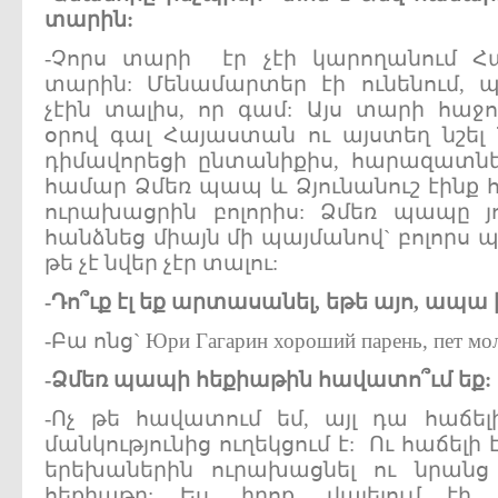
տարին:
-Չորս տարի էր չէի կարողանում Հա
տարին: Մենամարտեր էի ունենում, պ
չէին տալիս, որ գամ: Այս տարի հաջ
օրով գալ Հայաստան ու այստեղ նշել
դիմավորեցի ընտանիքիս, հարազատնե
համար Ձմեռ պապ և Ձյունանուշ էինք հ
ուրախացրին բոլորիս: Ձմեռ պապը յո
հանձնեց միայն մի պայմանով` բոլորս
թե չէ նվեր չէր տալու:
-
Դո՞ւք
էլ
եք
արտասանել,
եթե
այո,
ապա
-Բա ոնց` Юри Гагарин хороший парень, пет моло
-
Ձմեռ
պապի
հեքիաթին
հավատո՞ւմ
եք:
-Ոչ թե հավատում եմ, այլ դա հաճե
մանկությունից ուղեկցում է: Ու հաճելի
երեխաներին ուրախացնել ու նրանց 
հեքիաթը: Ես, իրոք, վայելում էի