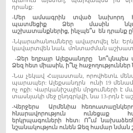
պահում այստեղ, պարզապես իմ սի
դրանք:
-
Մեր
ամսագրին
տված
նախորդ
պատմեցիք
Ձեր
մասին
ն
աշխատանքներից,
ինչպե՞ս
են
դրանք
ը
-Նկարահանումները ավարտվել են: Եր
կավարտվեն նաև մոնտաժման աշխատ
-
Ձեր
եղբայր
Ալեքսանդրը
նո՞ւյնպես
Ձեզ
հետ
միասին,
ի՞նչ
հաջողություններ
-Նա չեկավ Հայաստան, որովհետև մեն
պարապեր: Ալեքսանդրն ունի 19 մենամ
ոչ ոքի: Վարկանիշային մրցումների է մ
տասնյակի մեջ ընդգրկվի, նա 13-րդն է ա
-
Վերջերս
Արմենիա
հեռուստաընկեր
հնարավորություն
ունեցաք
հ
երկրպագուների
հետ:
Ո՞ւմ
նախաձեռն
նշանակություն
ունեն
Ձեզ
համար
նման