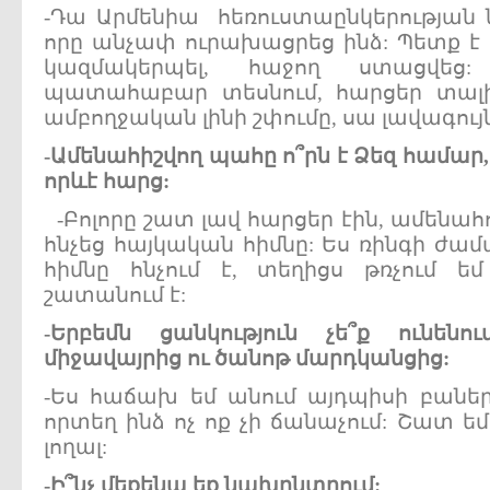
-Դա Արմենիա հեռուստաընկերության ն
որը անչափ ուրախացրեց ինձ: Պետք է 
կազմակերպել, հաջող ստացվե
պատահաբար տեսնում, հարցեր տալիս
ամբողջական լինի շփումը, սա լավագույ
-
Ամենահիշվող
պահը
ո՞րն
է
Ձեզ
համար
որևէ
հարց:
-Բոլորը շատ լավ հարցեր էին, ամենահո
հնչեց հայկական հիմնը: Ես ռինգի ժամ
հիմնը հնչում է, տեղիցս թռչում ե
շատանում է:
-
Երբեմն
ցանկություն
չե՞ք
ունե
միջավայրից
ու
ծանոթ
մարդկանցից:
-Ես հաճախ եմ անում այդպիսի բաներ.
որտեղ ինձ ոչ ոք չի ճանաչում: Շատ եմ 
լողալ:
-
Ի՞նչ
մեքենա
եք
նախընտրում: