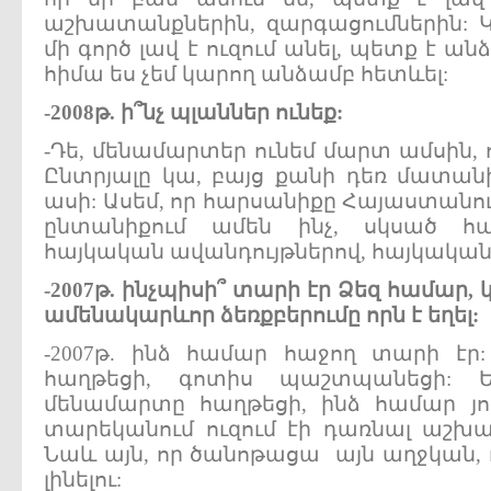
աշխատանքներին, զարգացումներին: Կ
մի գործ լավ է ուզում անել, պետք է ա
հիմա ես չեմ կարող անձամբ հետևել:
-2008
թ.
ի՞նչ
պլաններ
ունեք:
-Դե, մենամարտեր ունեմ մարտ ամսին, ո
Ընտրյալը կա, բայց քանի դեռ մատանի 
ասի: Ասեմ, որ հարսանիքը Հայաստանում
ընտանիքում ամեն ինչ, սկսած հ
հայկական ավանդույթներով, հայկական 
-2007
թ.
ինչպիսի՞
տարի
էր
Ձեզ
համար,
ամենակարևոր
ձեռքբերումը
որն
է
եղել:
-2007թ. ինձ համար հաջող տարի էր
հաղթեցի, գոտիս պաշտպանեցի: Ե
մենամարտը հաղթեցի, ինձ համար յո
տարեկանում ուզում էի դառնալ աշխա
Նաև այն, որ ծանոթացա այն աղջկան, 
լինելու: