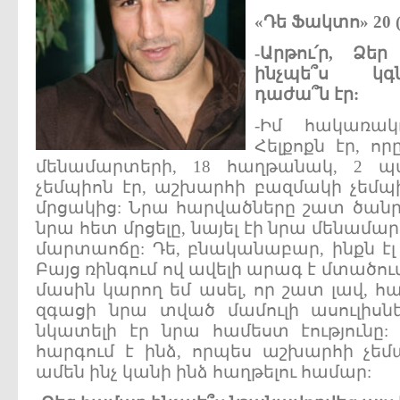
«Դե Ֆակտո» 20 (
-
Արթու՛ր,
Ձե
ինչպե՞ս
կ
դաժա՞ն
էր:
-Իմ հակառակ
Հելքոքն էր, ո
մենամարտերի, 18 հաղթանակ, 2 պար
չեմպիոն էր, աշխարհի բազմակի չեմ
մրցակից: Նրա հարվածները շատ ծանր է
նրա հետ մրցելը, նայել էի նրա մենամար
մարտաոճը: Դե, բնականաբար, ինքն էլ ի
Բայց ռինգում ով ավելի արագ է մտածում
մասին կարող եմ ասել, որ շատ լավ, հ
զգացի նրա տված մամուլի ասուլիսնե
նկատելի էր նրա համեստ էությունը
հարգում է ինձ, որպես աշխարհի չեմպ
ամեն ինչ կանի ինձ հաղթելու համար: