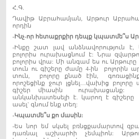
Հ.Գ.
Դավիթ Աբրահամյան, Արթուր Աբրահա
որդին
-
Ինչ-
որ
հետաքրքիր
դեպք
կպատմե՞ս
Ար
-Ինքը շատ լավ անձնավորություն է, 
բոլորիս ուրախացնում է: Նրա զվարթո
բոլորիս վրա: Մի անգամ ես ու Արթուրը
տուն ու գիշերը ժամը 4-ին բոլորին ա
տուն, բոլորը քնած էին, գոռացինք
որոշեցինք ջուր լցնել…վախից բոլորը
գիշեր միասին ուրախացանք: 
անկանխատեսելի է. կարող է գիշերը 
ասել` գնում ենք տեղ:
-
Կպատմե՞ս
քո
մասին:
-Ես նոր եմ սկսել բռնցքամարտով զբաղվ
դառնալ աշխարհի չեմպիոն: Արթո