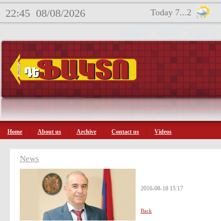
22:45
08/08/2026
Today 7...2
Home
About us
Archive
Contact us
Videos
News
2016-08-18 15:17
Back