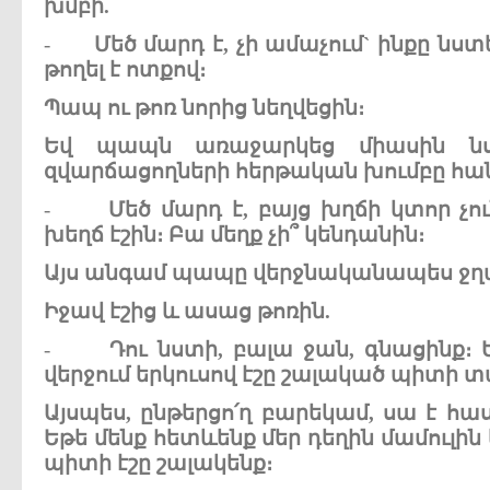
խմբի
.
-
Մեծ
մարդ
է
,
չի
ամաչում
`
ինքը
նստե
թողել
է
ոտքով
։
Պապ
ու
թոռ
նորից
նեղվեցին
։
Եվ
պապն
առաջարկեց
միասին
ն
զվարճացողների
հերթական
խումբը
հա
-
Մեծ
մարդ
է
,
բայց
խղճի
կտոր
չո
խեղճ
էշին
։
Բա
մեղք
չի՞
կենդանին
։
Այս
անգամ
պապը
վերջնականապես
ջղ
Իջավ
էշից
և
ասաց
թոռին
.
-
Դու
նստի
,
բալա
ջան
,
գնացինք
։
վերջում
երկուսով
էշը
շալակած
պիտի
տ
Այսպես
,
ընթերցո՛ղ
բարեկամ
,
սա
է
հա
Եթե
մենք
հետևենք
մեր
դեղին
մամուլին
պիտի
էշը
շալակենք
։