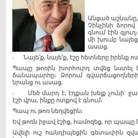
Անցած
աշնանը
Չինչինի
ձորով
գնում
էին
գյուղ
։
մի
խումբ
նայեց
ասաց
.
-
Նայե՛ք
,
նայե՛ք
,
էշը
հետները
իրենք
ո
Պապը
թոռին
խորհուրդ
տվեց
նստել
ճանապարհը
։
Ձորում
զվարճացողներ
նրանց
ու
ասաց
.
-
Մեծ
մարդ
է
,
էդքան
խելք
չունի
`
ջա
էշի
վրա
,
ինքը
ոտքով
է
գնում
։
Պապ
ու
թոռ
նեղվեցին
։
Եվ
թոռն
իջավ
էշից
,
համոզեց
,
որ
պապը
Ավելի
ուշ
հանդիպեցին
գետափին
զվ