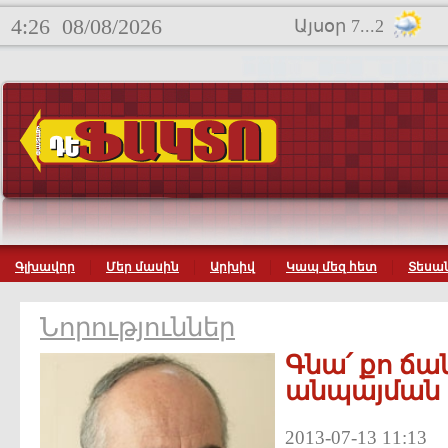
4:26
08/08/2026
Այսօր 7...2
Գլխավոր
Մեր մասին
Արխիվ
Կապ մեզ հետ
Տեսան
Նորություններ
Գնա՛ քո ճ
անպայման 
2013-07-13 11:13