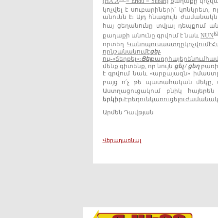
(HA.A
= Eridu = Subari)
քաղաքը կոչված
կոչվել է սուբարիների՝ կոնկրետ,
անունն է։ Այդ հնագույն ժամանակ
հայ ցեղանունը տվյալ դեպքում ա
K
քաղաքի անունը գրվում է նաև
NUN
որտեղ
Կանոպուս
աստղը
կոչվում
է
Հ
որ
նշանակում
է
ցել
‐
ուլ
‐«
ճեղքել
»
։
Ցել
բառը
հայերենում
համ
մենք գիտենք, որ նույն
ցել
/
ցեղ
բառի
է գրվում նաև «արքայազն» իմաստը,
բայց ո՛չ թե պատահական մեկը, ա
Աստղացուցակում բնիկ հայերե
երկիր
։
Էրեդուն
կառուցելու
ժամանա
Արմեն Դավթյան
Վերադառնալ