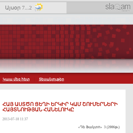
Այսօր 7...2
Կապ մեզ հետ
Տեսանյութեր
ՀԱՅ ԱՍՏԾՈ ՑԵՂԻ ԵՐԿԻՐ ԿԱՄ ՇՈՒՄԵՐՆԵՐԻ
ՀԱՅՏՆՈՒԹՅԱՆ ՀԱՆԵԼՈՒԿԸ
2013-07-18 11:37
«Դե Ֆակտո» 3 (2006թ.)