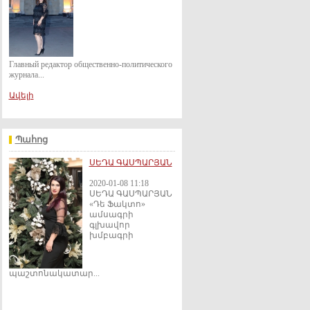
Главный редактор общественно-политического
журнала...
Ավելի
Պահոց
ՍԵԴԱ ԳԱՍՊԱՐՅԱՆ
2020-01-08 11:18
ՍԵԴԱ ԳԱՍՊԱՐՅԱՆ
«Դե Ֆակտո»
ամսագրի
գլխավոր
խմբագրի
պաշտոնակատար...