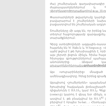
ժա) շումերական գաղափարագիր 
ժայռապատկերներում և Գյո
Վերջինս
գործող
տաճար
էր
մ
.
թ
.
ա
. 10‐
ր
Փաստարկների թվարկումը կարելի 
բավարարում է շումերների նախա
բացատրվում են շումերական աղբյու
Շումերները մի ազգ են, որ իրենց
տեղում հաջողությամբ զարգացրել
տարածքներում։
Գիրը ստեղծողների ազգային‐ռաս
հայտնել են W. Hallo‐ն և W.Simpson
այժմ թվում է թե հյուսիսայինն է, ո
այս շերտի լեզուն մինչև հիմա հա
հետագա գրություններում պահպ
անուններից։ …Անգամ կա
սուբարիներին
որպես
գրի
ստեղծողն
Այս «սուբարիներից» մնացա
ամենագլխավորը. հենց իրենց գրածը
Այսպիսով «շումերերեն» պայման
հյուսիսից՝ հայկական լեռնաշխարհ
դիցանունն է HA.IA
կամ HA.I
։ Գել
3
3
(contact‐ը) կարող է գնալ ետ մինչև
KI
ասվում է, թե բնակվում էր HA.A
բերվում է որպես Su‐bari…։ Հետև
KI