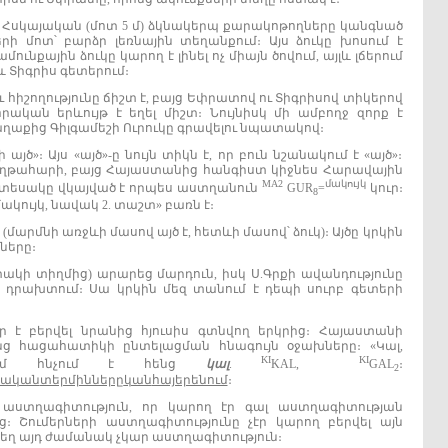
։ Հսկայական (մոտ 5 մ) ձկնակերպ քարակոթողները կանգնած
ի մոտ՝ բարձր լեռնային տեղանքում։ Այս ձուկը խոսում է
նքային ձուկը կարող է լինել ոչ միայն ծովում, այլև լճերում
 Տիգրիս գետերում։
 հիշողությունը ճիշտ է, բայց Եփրատով ու Տիգրիսով տիկերով
ական երևույթ է եղել միշտ։ Նույնիսկ մի ամբողջ զորք է
աղաքից Գիլգամեշի Ուրուկը գրավելու նպատակով։
այծ»։ Այս «այծ»‐ը նույն տիկն է, որ բուն նշանակում է «այծ»։
հաղթահարի, բայց Հայաստանից հանգիստ կիջնես Հարավային
MA2
մակույկ
ս տեսակը վկայված է որպես աստղանուն
GUR
=
կուր։
8
մակույկ, նավակ 2. տաշտ» բառն է։
 (մարմնի առջևի մասով այծ է, հետևի մասով՝ ձուկ)։ Այծը կրկին
ները։
տակի տիղմից) արարեց մարդուն, իսկ Ս.Գրքի ավանդությունը
է դրախտում։ Սա կրկին մեզ տանում է դեպի սուրբ գետերի
ր է բերվել նրանից հյուսիս գտնվող երկրից։ Հայաստանի
նց հացահատիկի ընտելացման հնագույն օջախները։ «Կալ,
KI
KI
ենում հնչում է հենց
կալ
.
KAL,
GAL
։
2
ծական
տերմինները
կան
հայերենում
։
 աստղագիտություն, որ կարող էր գալ աստղագիտության
։ Շումերների աստղագիտությունը չէր կարող բերվել այն
տեղ այդ ժամանակ չկար աստղագիտություն։