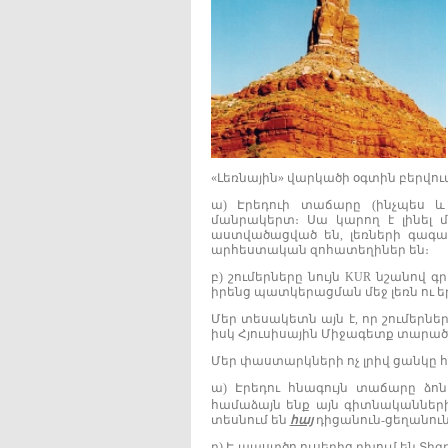
«Լեռնային» վարկածի օգտին բերվու
ա) Էրեդուի տաճարը (ինչպես և
մանրակերտ։ Սա կարող է լինել մի
աստվածացված են, լեռների գագա
արհեստական զոհատեղիներ են։
բ) շումերները նույն KUR նշանով գր
իրենց պատկերացման մեջ լեռն ու ե
Մեր տեսակետն այն է, որ շումերնե
իսկ Հյուսիսային Միջագետք տարած
Մեր փաստարկների ոչ լրիվ ցանկը հ
ա) Էրեդու հնագույն տաճարը ձո
համաձայն ենք այն գիտնականների հ
տեսնում են
հայ
դիցանուն‐ցեղանուն
բ)
Է
‐
ա
աստծո ուսերից բխում են Տիգ