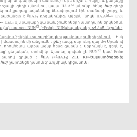
 լինի սուբարիների անունով»։ Եթե ճիշտ է, Գելբը, և քաղաքը
KI
 որոշակի ցեղի անունով, ապա HA.A
անունը հենց
հայ
ցեղի
ներում քաղաք‐ավանները ձևավորվում էին տաճարի շուրջ, և
d
KI
նբաժանելի է
HA.I
դիցանունից։ Ավելին՝ նույն
HA.A
=
Eridu
3
I
= Eridu
։ Այս քաղաքը կա նաև շումերների աստղային երկնքում,
KI
այ
(
ա
)
աստծո
NUN
(=Eridu)
։
NUN
սեպանշանը
zel / sil
նշանն
է
,
արվում
է
բնիկ
և
տառացի
նույնությամբ
կա
շումերերենում
։
Իսկ
 իմաստային մի անցումն է
ցեղ
‐«ազգ, սերունդ, զարմ»։ Սրանով
 որովհետև արքայազնը հենց զարմն է, սերունդն է, ցեղն է,
KI
յլ՝ ցեղական, տոհմիկ։ Այստեղ գրված չէ NUN
կամ Eridu։
d
d
ն բառով գրված է
E.A (=
HA.I
) ZEL KI=
Հայ
աստծո
ցեղ
(
ի
)
3
կ
հայ
‐
ը
արդեն
ցեղանուն
էր
և
ոչ
միայն
դիցանուն
։