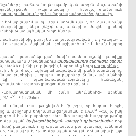
նշանները հաճախ նույնությամբ կան արդեն Հայաստանի
բեկլի‐թեփե («պորտասար») հնավայր‐տաճարում։
դ
հազարամյակում
,
երբ
Շումերի
տարածքը
դեռ
ծովի
տակ
էր
։
է երկար շարունակել։ Մեր պնդումն այն է, որ Հայաստանը
հայրենիքը լինելու
բոլոր
պայմաններին։ Ավելին՝ դրանով
րների թվացյալ հակասությունները։
 նախահայրենիքից բերել են քաղաքակրթական լուրջ «բազա» և
։ Այդ «բազան» Հայկական լեռնաշխարհում է և նրան հարող
սայական պատկանելության մասին ամենաորոշակի կարծիքը
‐ը. «Հարավայաին Միջագետքում
ամենականուխ
եկողների
շերտը
րին, հետևելով բնիկ ուրվագծին, կարող ենք կոչել
սուբարիներ
…
յտնի է եղել միայն աշխարահագրական մի քանի անուններից,
անված բառերից և որպես սուբարիներ ճանաչված անձերի
րելի է պատճառաբանությունները հանգեցնել
եր
համարելու
օգտին
» (ընդգծումները մերն են)։
ծ «աշխարհագրական մի քանի անուններից» բերենք
KI
՝ HA.A
=Subir / Subur։
ական անվան տակ թաքնված է մի լեզու, որ հարավ է իջել
KI
ից և վերջինիս երկրանուն‐ցեղանունն է HA.A
=Հայ‐ք, իսկ
բը գրում է. «Սուբարիների հետ մեր առաջին հաղորդությունը
 սումերական՝
նախաջրհեղեղյան
առաջին
դինաստիային
, որը
(=Eridu) քաղաքում, որը աքքադական թարգմանություններում
աբար, հնարավոր է, որ սումերական առաջին դինաստիայի այս