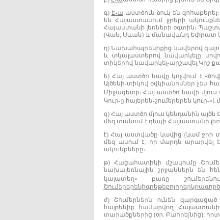
գ)
Է
‐
ա
աստծուն ձուկ են զոհաբերել
են Հայաստանում ջրերի ակունքներ
Հայաստանի լեռների օգտին։ Պաշտամու
(Վան, Սևան) և մանավանդ Եփրատ և
դ) Նախահայրենիքից նավերով գալու
և տկալաստերով նավարկելը սովոր
տիկերով նավարկել‐արշավել Կիշ ք
ե) Հայ աստծո նավը կոչվում է «ծովի 
Այծենի‐տիկով օվկիանոսներ չես 
Միջագետք։ Հայ աստծո նավի մյու
Կուր‐ը հայերեն‐շումերերեն կուր‐«1.
զ) Հայ աստծո մյուս կենդանին այծն է
մեզ տանում է դեպի Հայաստանի լեռ
է) Հայ աստվածը կավից (կամ ջրի 
մեզ ասում է, որ մարդն արարվել 
ակունքները։
թ) Հացահատիկի մշակումը Շումե
նախալեռնային շրջաններն են հե
կալատեղ» բառը շումեր
Շումերերենի
գրեթե
բոլոր
երկրագոր
ժ) Շումերներն ունեն զարգացած
հայրենիք համարվող Հայաստանից
տարածքներից (օր. Բահրեյնից), որ