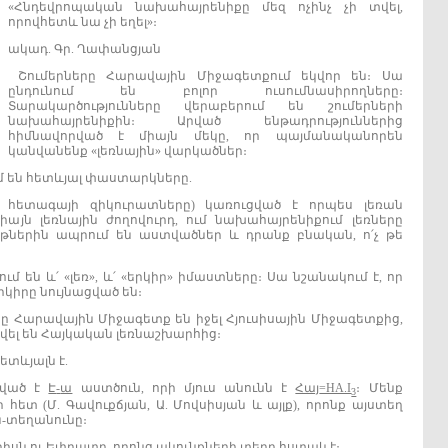
«Հնդեվրոպական նախահայրենիքը մեզ ոչինչ չի տվել,
որովհետև նա չի եղել»։
ակադ. Գր. Ղափանցյան
Շումերները Հարավային Միջագետքում եկվոր են։ Սա
ընդունում են բոլոր ուսումնասիրողները։
Տարակարծությունները վերաբերում են շումերների
նախահայրենիքին։ Արված ենթադրություններից
հիմնավորված է միայն մեկը, որ պայմանականորեն
կանվանենք «լեռնային» վարկածներ։
մ են հետևյալ փաստարկները.
 հետագայի զիկուրատները) կառուցված է որպես լեռան
այն լեռնային ժողովուրդ, ում նախահայրենիքում լեռները
թներին ապրում են աստվածներ և դրանք բնական, ո՛չ թե
ում են և՛ «լեռ», և՛ «երկիր» իմաստները։ Սա նշանակում է, որ
րկիրը նույնացված են։
րը Հարավային Միջագետք են իջել Հյուսիսային Միջագետքից,
վել են Հայկական լեռնաշխարհից։
ետևյալն է.
նված է
Է
‐
ա
աստծուն, որի մյուս անունն է
Հայ
=HA.I
։ Մենք
3
ետ (Մ. Գավուքճյան, Ա. Մովսիսյան և այլք), որոնք այստեղ
‐տեղանունը։
րիսն ու Եփրատը, որոնց ակունքների տեղը հստակ է։