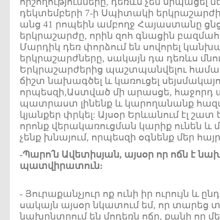
հիշողությունները, դեռևս չեն սիպացել մե
դեկտեմբերի 7-ի Սպիտակի երկրաշարժից
անց 41 րոպեին ամբողջ Հայաստանը ցն
երկրաշարժը, որին զոհ գնացին բազմա
Մարդիկ դեռ փորձում են սովորել կանխ
երկրաշարժները, սակայն դա դեռևս մնու
Երկրաշարժերից պաշտպանվելու համա
ճիշտ նախագծել և կառուցել սեյսմակայու
որպեսզի,Աստված մի արասցե, հաջորդ 
պատրաստ լինենք և կարողանանք հազ
կյանքեր փրկել: Այսօր Երևանում էլ շատ 
որոնք վերակառուցման կարիք ունեն և մ
չենք խնայում, որպեսզի օգնենք մեր հայ
-Պարո՛ն Ավետիսյան, այսօր որ ոճն է ն
պատվիրատուն:
- Յուրաքանչյուր ոք ունի իր ուրույն և ը
սակայն այսօր նկատում եմ, որ տարեց 
նախընտրում են մոդեռն ոճը, քանի որ մ