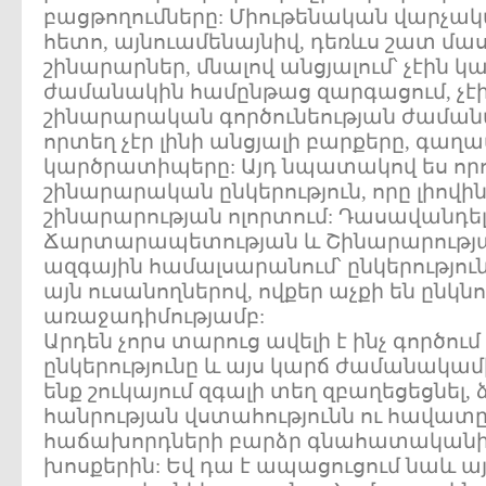
բացթողումները: Միութենական վարչա
հետո, այնուամենայնիվ, դեռևս շատ մա
շինարարներ, մնալով անցյալում՝ չէին 
ժամանակին համընթաց զարգացում, չէի
շինարարական գործունեության ժամանա
որտեղ չէր լինի անցյալի բարքերը, գաղ
կարծրատիպերը: Այդ նպատակով ես որո
շինարարական ընկերություն, որը լիովի
շինարարության ոլորտում: Դասավանդե
Ճարտարապետության և Շինարարությ
ազգային համալսարանում՝ ընկերություն
այն ուսանողներով, ովքեր աչքի են ընկն
առաջադիմությամբ:
Արդեն չորս տարուց ավելի է ինչ գործո
ընկերությունը և այս կարճ ժամանակամի
ենք շուկայում զգալի տեղ զբաղեցեցնել, ձ
հանրության վստահությունն ու հավատ
հաճախորդների բարձր գնահատականի
խոսքերին: Եվ դա է ապացուցում նաև ա