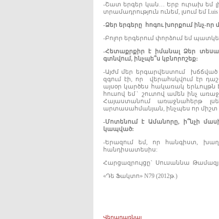
-Շատ երգեր կան… Երբ ուրախ եմ լի
տրամադրություն ունեմ, լսում եմ Luis Migue
-
Ձեր
երգերը
հոգու
խորքում
ինչ-
որ
-Բոլոր երգերում փորձում եմ պատկե
-
Հետաքրքիր
է
իմանալ
Ձեր
տեսա
գտնվում,
ինչպե՞ս
կբնորոշեք:
-Այժմ մեր երգարվեստում խճճված 
զգում էի, որ վերահսկվում էր դա
այսօր կարծես հակառակ երևույթն է
հուսով եմˋ շուտով ամեն ինչ առաջ
Հայաստանում առաջնահերթ լ
արտասահմանյան, ինչպես որ միշտ ե
-
Մոտենում
է
Ամանորը,
ի՞նչի
մաս
կապված:
-Երազում եմ, որ հանգիստ, խա
հանդիսատեսիս:
Հարցազրույցըˋ Սուսաննա Թամազ
«Դե Ֆակտո» N79 (2012թ.)
Վերադառնալ