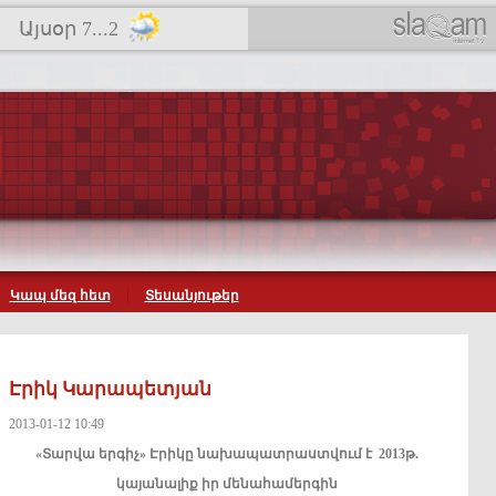
Այսօր 7...2
Կապ մեզ հետ
Տեսանյութեր
Էրիկ Կարապետյան
2013-01-12 10:49
«Տարվա
երգիչ»
Էրիկը
նախապատրաստվում
է 2013
թ.
կայանալիք
իր
մենահամերգին