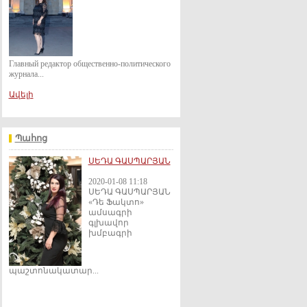
Главный редактор общественно-политического
журнала...
Ավելի
Պահոց
ՍԵԴԱ ԳԱՍՊԱՐՅԱՆ
2020-01-08 11:18
ՍԵԴԱ ԳԱՍՊԱՐՅԱՆ
«Դե Ֆակտո»
ամսագրի
գլխավոր
խմբագրի
պաշտոնակատար...