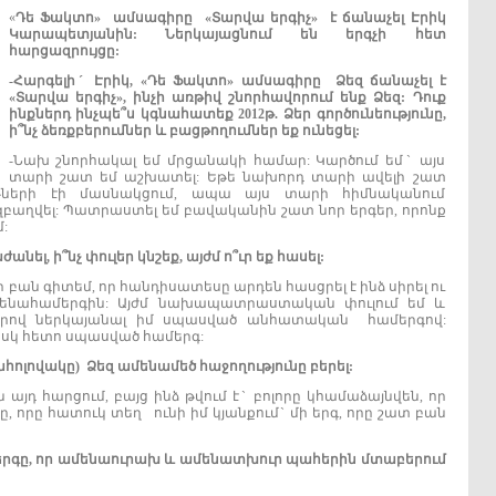
«
Դե
Ֆակտո»
ամսագիրը
«Տարվա
երգիչ»
է
ճանաչել
Էրիկ
Կարապետյանին:
Ներկայացնում
են
երգչի
հետ
հարցազրույցը:
-
Հարգելիˊ
Էրիկ,
«Դե
Ֆակտո»
ամսագիրը
Ձեզ
ճանաչել
է
«Տարվա
երգիչ»,
ինչի
առթիվ
շնորհավորում
ենք
Ձեզ:
Դուք
ինքներդ
ինչպե
՞
ս
կգնահատեք 2012
թ.
Ձեր
գործունեությունը,
ի՞նչ
ձեռքբերումներ
և
բացթողումներ
եք
ունեցել:
-Նախ շնորհակալ եմ մրցանակի համար: Կարծում եմˋ այս
տարի շատ եմ աշխատել: Եթե նախորդ տարի ավելի շատ
յթների էի մասնակցում, ապա այս տարի հիմնականում
բաղվել: Պատրաստել եմ բավականին շատ նոր երգեր, որոնք
:
ժանել,
ի՞նչ
փուլեր
կնշեք,
այժմ
ո՞ւր
եք
հասել:
մի բան գիտեմ, որ հանդիսատեսը արդեն հասցրել է ինձ սիրել ու
ենահամերգին: Այժմ նախապատրաստական փուլում եմ և
գրով ներկայանալ իմ սպասված անհատական համերգով:
իսկ հետո սպասված համերգ:
հոլովակը)
Ձեզ
ամենամեծ
հաջողությունը
բերել:
ան այդ հարցում, բայց ինձ թվում էˋ բոլորը կհամաձայնվեն, որ
գը, որը հատուկ տեղ ունի իմ կյանքումˋ մի երգ, որը շատ բան
երգը,
որ
ամենաուրախ
և
ամենատխուր
պահերին
մտաբերում