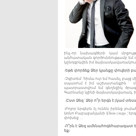
ինչ-որ նախագծերի կամ մրցու
անհատական գործունեությամբ եմ զ
կընդգրկվեն իմ ձայնասկավառակում
-
Եթե
փորձեք
Ձեր
կյանքը
փուլերի
բա
-Չգիտեմˋ հիմա ուր եմ հասել, բայց 
սպասում է իմ աշխատանքինˋ մ
պատրաստվում եմ գեղեցիկ ծրա
Գարնանը կլինի ձայնասկավառակ, 
-
Ըստ
Ձեզˋ
Ձեր
ո՞ր
երգն
է (
կամ
տեսա
-Բոլոր երգերն էլ ունեն իրենց լում
Առնո Բաբաջանյանի §Твои следы ¦ եր
փոխեց …
-
Ո՞րն
է
Ձեզ
ամենահոգեհարազատ
եք: