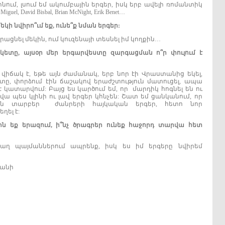
նում, լսում եմ ակումբային երգեր, իսկ երբ ավելի ռոմանտիկ
l, David Bisbal, Brian McNight, Erik Benet…
մեկի
նվիրո՞ւմ
եք,
ունե՞ք
նման
երգեր:
րացնել մեկին, ում կուզենայի տեսնել իմ կողքին…
կետը,
այսօր
մեր
երգարվեստը
զարգացման
ո՞ր
փուլում
է
վիճակ է, եթե այն ժամանակ, երբ նոր էի Վրաստանից եկել,
շտը, փորձում էին ճաշակով երաժշտություն մատուցել, ապա
 կատարվում: Բայց ես կարծում եմ, որ մարդիկ հոգնել են ու
վա պես կլինի ու լավ երգեր կհնչեն: Շատ եմ ցանկանում, որ
սեն տարբեր ժանրերի հայկական երգեր, հետո նոր
ղել է:
ին
եք
երազում,
ի՞նչ
ծրագրեր
ունեք
հաջորդ
տարվա
հետ
ղաղ պայմաններում ապրենք, իսկ ես իմ երգերը նվիրեմ
յանի