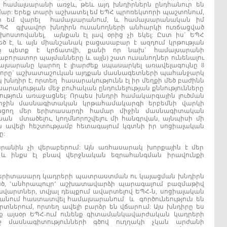
ամալսարանի առջև, թեև այդ խնդիրներն ընդհանուր են
ար: Երեք տարի աշխատել եմ ԵՊՀ պրոռեկտորի պաշտոնում,
եր եմ վարել համալսարանում, և համալսարանական իմ
 ԵՊՀ գլխավոր խնդիրն ուսանողների անհարկի ուռճացված
խոստովանել, այնքան էլ լավ օրից չի եկել: Ըստ իս` ԵՊՀ
ծ է, և այն միանշանակ բացասաբար է ազդում կրթության
վը պետք է կրճատվի, քանի որ նախ` համալսարանի
լաբորատոր պայմանները և այլն) շատ ուսանողներ ունենալու
մալսարանը կարող է լիարժեք սպասարկել առավելագույնը 8
ևորը` աշխատաշուկան այդքան մասնագետների պահանջարկ
 խնդիր է, որտեղ հասարակությունն էլ իր մեղքի մեծ բաժինն
ասարակության մեջ բուհական ընդունելության քննությունները
ւթյուն առաջացնել: Որպես խնդրի համակարգային լուծման
իջին մասնագիտական կրթահամակարգի երբեմնի վարկի
նացող մեր երիտասարդի համար միջին մասնագիտական
ան մտածելու, կողմնորոշվելու մի հանգրվան, այնպիսի մի
նա ավելի հեշտությամբ հետագայում կգտնի իր սոցիալական
ը:
արանին չի վերաբերում: Այն առհասարակ խորքային է մեր
, և ինքս էլ բնավ վերջնական եզրահանգման իրավունքի
րիտասարդ կադրերի պատրաստման ու կայացման խնդիրն
սած, ՙանհրապույր՚ աշխատավարձի պարագայում բազմաթիվ
արտներ, տվյալ դեպքում ավարտելով ԵՊՀ-ն, սոցիալական
անում հաստատվել համալսարանում և գործունեություն են
որտներում, որտեղ ավելի բարձր են վճարում: Այս խնդիրը ես
նք այսօր ԵՊՀ-ում ունենք գիտամանկավարժական կադրերի
շ մասնագիտությունների գծով ուղղակի չկան արժանի