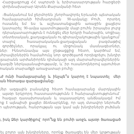
Հարցազրույց ՀՀ սպորտի և երիտասարդության հարցերի
փոխնախարար Արսեն Քարամյանի հետ
-Ցանկանում եմ ջերմորեն շնորհավորել Երևանի պետական
համալսարանի հիմնադրման 90-ամյակը: Բուհ, որտեղ
ուսանել եմ ես և աշխատանքային առաջին քայլերս
կատարել: 90-ամյա պատմությամբ մայր բուհն իրապես լուրջ
դերակատարություն է ունեցել մեր երկրի հանրային, սոցիալ-
տնտեսական, քաղաքական ու գիտամշակութային կյանքում`
տալով հասարակական-քաղաքական բազմաթիվ
գործիչներ, որակյալ ու մրցունակ մասնագետներ,
եր: Իննսունամյա այս ընթացքից հետո, կարծում եմ,
րավերներին համահունչ նոր գործելաոճ որդեգրելու խնդիր
մալսարանն արժանիորեն դիմակայի այդ մարտահրավերներին
զմի ներկայանալիությամբ, և՛ իր ուսանողներով այսուհետ
իտական տարածքի առաջատար բուհը:
ուժ
ունի
համալսարանը
և
ինչպե՞ս
կարող
է
նպաստել
մեր
յան
հետագա
զարգացմանը:
մեր ազգային բանակից հետո համալսարանը մարդկային
 այսօր երկրորդ հաստատությունն է հանրապետությունում`
րջ 4 հազար դասախոսական և սպասարկող անձնակազմ: Իմ
ք է այնպիսի քայլեր ձեռնարկենք, որ այդ մտավոր ներուժն
 պետության, հանրության այս կամ այն խնդիրների լուծման
ն,
իսկ
Ձեր
կարծիքով`
որո՞նք
են
բուհի
առջև
այսօր
ծառացած
 բոլոր այն խնդիրները, որոնք ծառացել են մեր կրթության