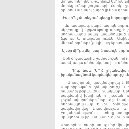
փոխարինողներ: Կարծում եմ` խնդրի
մոտեցումներ ցուցաբերի: Հարկ է ջա
երկրում առավել ընդգծվի նրա դերա
-
Իսկ
ի՞նչ
մոտեցում
պետք
է
որդեգրե
-Առհասարակ, բարձրագույն կրթու
սկզբունքով. կրթությունը պետք է 
սոցիալապես նվազ ապահովված այ
ձգտում և տաղանդ ունեն: Այսինք
մեխանիզմներ մշակի` այդ երիտասա
-
Այսօր
մի՞թե
մեր
բարձրագույն
կրթու
-Եթե միջազգային չափանիշներով դ
ասեմ, ապա անհասկանալի ու անհա
-
Դուք
նաև
ՙԵՊՀ
շրջանավա
իրականացնում
կազմակերպություն
-Միավորումը կազմավորվել է 19
Մարտիրոսյանի ղեկավարության ժ
համարել թերևս 2003 թվականը: 
բազմաթիվ խնդիրների լուծման ո
շրջանավարտների ներուժը: Միավոր
հեղինակությամբ ԵՊՀ-ն օրհներ
կազմավորվեց Լրատվության և 
բովանդակություն ու տեսք ստա
միավորումը իր մասնաճյուղն ունի ն
Մոտ երկու տարի առաջ մեր միավ