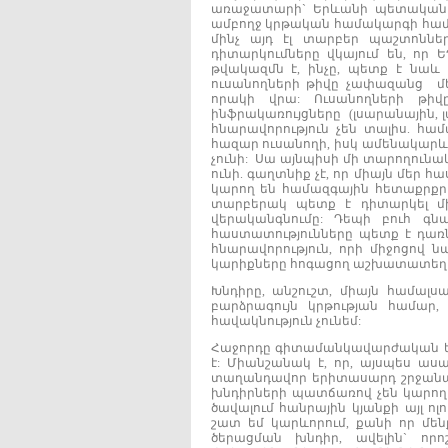
առաջատարի` Երևանի պետական հ
ամբողջ կրթական համակարգի համ
մինչ այդ էլ տարբեր պաշտոնն
դիտարկումները վկայում են, որ
թվակազմն է, ինչը, պետք է նաև 
ուսանողների թիվը չափազանց մե
որակի վրա: Ուսանողների թի
ինֆրակառույցները (լսարանային, 
հնարավորություն չեն տալիս. հա
հազար ուսանողի, իսկ ամենակար
չունի: Սա այնպիսի մի տարողունակ
ունի. գաղտնիք չէ, որ միայն մեր հ
կարող են համազգային հետաքրքրո
տարբերակ պետք է դիտարկել մ
վերականգնումը: Դեպի բուհ գ
հաստատությունները պետք է դառն
հնարավորություն, որի միջոցով 
կարիքները հոգացող աշխատատեղ
Խնդիրը, անշուշտ, միայն համալս
բարձրագույն կրթության համար
հավակնություն չունեմ:
Հաջորդը գիտամանկավարժական ե
է: Միանշանակ է, որ, այսպես ա
տաղանդավոր երիտասարդ շրջանավ
խնդիրների պատճառով չեն կարող
ծավալում հանրային կյանքի այլ ոլ
շատ եմ կարևորում, քանի որ մե
ծերացման խնդիր, ավելին` որո