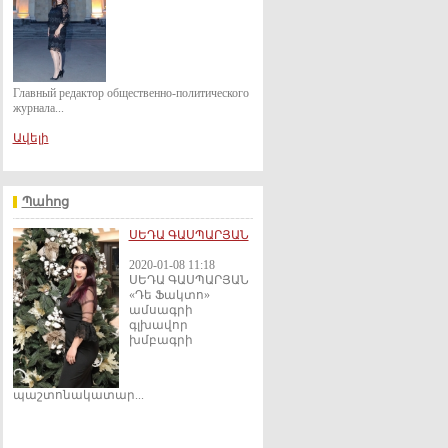
Главный редактор общественно-политического
журнала...
Ավելի
Պահոց
ՍԵԴԱ ԳԱՍՊԱՐՅԱՆ
2020-01-08 11:18
ՍԵԴԱ ԳԱՍՊԱՐՅԱՆ
«Դե Ֆակտո»
ամսագրի
գլխավոր
խմբագրի
պաշտոնակատար...