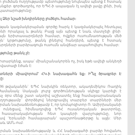
 լուծման ուղղությամբ պետությունը նույնպես պետք է հստակ
նքեր գործադրել, որ ԵՊՀ-ի ապագան էլ ավելի լավը լինի, իսկ
կատարությունը:
լ
Ձեր
նշած
խնդիրները
լուծելու
համար:
թյան կազմակերպման գործը հարկ է կազմակերպել հետևյալ
լինի որակյալ և թանկ: Բայց այն պետք է նաև մատչելի լինի
ն երիտասարդների համար, ովքեր ուսումնառության մեծ
ն` կրթությունը, թանկ լինելով հանդերձ, պետք է հստակ
րդների բարձրագույն ուսումն անվճար ապահովելու համար:
թյունը
թանկ
չէ:
իտարկենք, ապա` միանշանակորեն ոչ, իսկ եթե ավելի անկեղծ
վատալի էժան է:
րտների
միավորում՚
ՀԿ-
ի
նախագահն
եք:
Ի՞նչ
ծրագրեր
Է
ը:
96 թվականին` ԵՊՀ նախկին ռեկտոր, ակադեմիկոս Ռադիկ
ամանակ: Սակայն լուրջ գործունեության սկիզբ կարելի է
Մինչ օրս մենք շատ ակտիվ աշխատել ենք համալսարանական
ւղղությամբ` փորձելով ներգրավել տարբեր տարիների մեր
ման նախաձեռնությամբ է, որ կոմպոզիտոր Ռ. Ամիրխանյանի
գ ունեցավ, հիմնադրվեց ԵՊՀ ուսանողական թատրոնը,
հասարակայնության հետ կապերի վարչությունը, նոր
ցավ ՙԵրևանի համալսարան՚ պաշտոնաթերթը և այլն: Մեր
աև ԱՄՆ-ում:
որման նախաձեռնությամբ և ՀՀ նախագահի բարձր հովանու