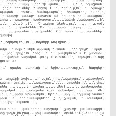
 երիտասարդ համալսարանականների բնակարանաշինությանը՚
կան երիտասարդ ներուժի պահպանմանն ու զարգացմանն
շեշտադրումներ ունեցող նախաձեռնություն է: Ծրագրի
լական առումով համալսարանը հրապուրիչ դարձնել
ախոսների համար: Կարծում եմ` ծրագրի իրականացման
իներին երիտասարդ համալսարանականների բնակարանային
 լուծված կլինի: Ծրագիրը ներկայումս հաջողությամբ
շահագործման կհանձնենք 315 բնակարան ունեցող համալիրը, և
ը բնակարանամուտ կտոնեն: Ընդ որում բնակարանների
գներից:
չ
հարցերով
էին
ուսանողները
Ձեզ
դիմում:
ական բնույթ ունեին. օրինակ` ուսման վարձի զեղչում: Արդեն
արձը զեղչելու որոշակի հնարավորություն է ընձեռում
հատվածին: Տարեկան շուրջ 1400 ուսանող օգտվում է այդ
ություն է:
նում
որպես
սպորտի
և
երիտասարդության
հարցերի
ան հարցերի նախարարությունը համակարգում է պետական
 ոլորտը: Այս համատեքստում մենք ուղղակիորեն առնչվում
ների, այնպես էլ ուսանողական մեծ համայնք ներկայացնող
արդական քաղաքականության հիմնական խնդիրը մեր
մենատարբեր ոլորտներում երիտասարդ մարդկանց համար
րումն է` երիտասարդների քաղաքական, տնտեսական,
պահովելու նպատակով:
միանա եվրոպական երիտասարդական քարտի պայմանագրին`
որը զեղչային բազմաթիվ հնարավորություններ կընձեռի մինչև