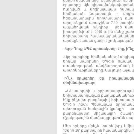
ներքո մեկնարկեց ՙԱջակցություն
ծրագիրը: Այն գիտամանկավարժա
ուղղված և սոցիալական հստակ 
հիմնական նպատակն է սոցիա
հեռանկարային երիտասարդ դաս
արդյունքում առաջիկա 7-10 տար
ապահովման խնդիրը մեծ մասամբ
իրագործվում է. 2010 թ.-ին մենք 
երիտասարդ համալսարանականներ
արժեքն էապես ցածր է շուկայական 
-
Երբ
Դուք
ԵՊՀ
պրոռեկտոր
էիք,
ի՞ն
-Այդ հարցերը հիմնականում սոցիալ
երկար տարիներ ԵՊՀ-ն ուսման վ
ուսանողության անվճարողունակ 
արտոնություններից: Սա լուրջ աջակց
-
Ի՞նչ
ծրագրեր
եք
իրականաց
փոխնախարար:
-ՀՀ սպորտի և երիտասարդությ
երիտասարդական քաղաքականության
ենք ինչպես բազմաթիվ երիտասարդ
ԵՊՀ-ի հետ: Պետական երիտաս
պետության հանրային կյանքի ա
բարենպաստ միջավայրի ձևավո
մշակութային մասնակցությունն ա
Մեր երկիրը մինչև տարեվերջ կ
ՙԵվրո-26՚ քարտային համակարգին, 