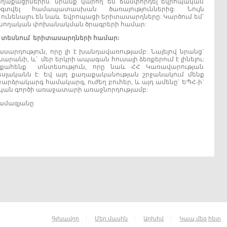
ղաքացիներին. նրանք կարող են ճամփորդել եվրոպական
տվել համապատասխան ծառայություններից: Նույն
 ունենալու են նաև եվրոպացի երիտասարդները: Կարծում եմ`
անողական փոխանակման ծրագրերի համար:
ք
տեսնում
երիտասարդների
համար:
սարդություն, որը լի է խանդավառությամբ: Նայելով նրանց`
րանի, և՛ մեր երկրի ապագան հուսալի ձեռքերում է լինելու:
իքահենք տնտեսություն, որը նաև ՀՀ Կառավարության
լականն է: Եվ այդ քաղաքականության շրջանակում մենք
րձրակարգ համակարգ, ուժեղ բուհեր, և այդ ամենը` ԵՊՀ-ի`
թական գործի առաջատարի առաջնորդությամբ:
Թամազյանը
|
|
|
Գլխավոր
Մեր մասին
Արխիվ
Կապ մեզ հետ