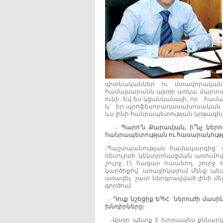
գիտնականներ ու մտավորականն
համալսարանն այսօր առկա մարտահ
ունի: Եվ ես կցանկանայի, որ հա
և՛ իր պրոֆեսորադասախոսական կա
ևս լինի հանրապետության կրթագ
-
Պարո՛ն
Քարամյան,
ի
՞
նչ
ներ
հանրապետության
ու
հասարակութ
-Պաշտպանության համակարգից` 
ռեսուրսի կենտրոնացման առումով
շուրջ 15 հազար ուսանող, շու
կարծիքով` առաջիկայում մենք պետ
առավել շատ ներգրավված լինի մեր
գործում:
-
Դուք
նշեցիք
ԵՊՀ
ներուժի
մասի
խնդիրները:
-Այսօր պետք է խորապես քննարկել