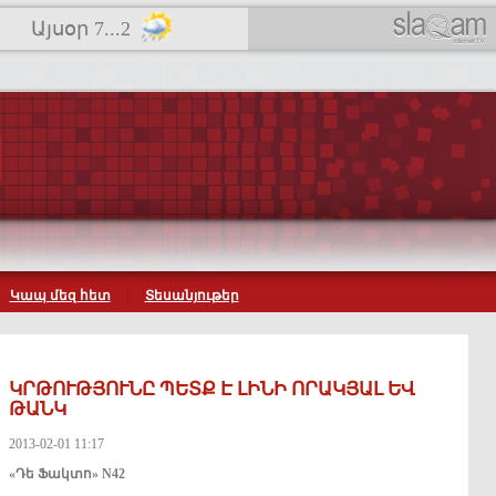
Այսօր 7...2
Կապ մեզ հետ
Տեսանյութեր
ԿՐԹՈՒԹՅՈՒՆԸ ՊԵՏՔ Է ԼԻՆԻ ՈՐԱԿՅԱԼ ԵՎ
ԹԱՆԿ
2013-02-01 11:17
«Դե Ֆակտո» N42