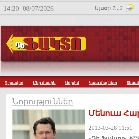
14:20
08/07/2026
Այսօր 7...2
Գլխավոր
Մեր մասին
Արխիվ
Կապ մեզ հետ
Տեսան
Նորություններ
Մենուա Հար
2013-03-28 11:51
«
Դե
Ֆակտո» N78 