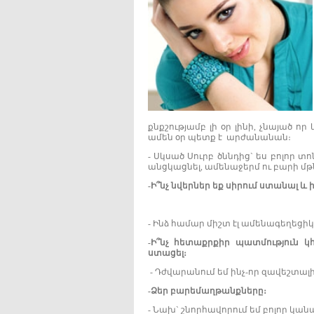
քնքշությամբ լի օր լինի, չնայած ո
ամեն օր պետք է արժանանան։
- Սկսած Սուրբ ծննդից` ես բոլոր 
անցկացնել, ամենաջերմ ու բարի մթ
-
Ի՞նչ
նվերներ
եք
սիրում
ստանալ
և
ի
- Ինձ համար միշտ էլ ամենագեղեցիկ
-
Ի՞նչ
հետաքրքիր
պատմություն
կ
ստացել
։
- Դժվարանում եմ ինչ-որ զավեշտալի
-
Ձեր
բարեմաղթանքները
։
- Նախ` շնորհավորում եմ բոլոր կա