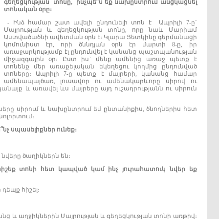
գեղեցկության
տոնը
,
ինչպե՞ս
եք
նախընտրում
անցկացնել
տոնական
օրը
։
- Ինձ համար շատ ավելի ընդունելի տոն է Ապրիլի 7-ը`
Մայրության և գեղեցկության տոնը, որը նաև Մարիամ
Աստվածածնի ավետման օրն է։ Կլարա Ցետկինը գերմանացի
կոմունիստ էր, որի ծննդյան օրն էր մարտի 8-ը, իր
առաջարկությամբ էլ ընդունվել է կանանց պաշտպանության
միջազգային օր։ Ըստ իս` մենք ամենից առաջ պետք է
տոնենք մեր առաքելական եկեղեցու կողմից ընդունված
տոները։ Ապրիլի 7-ը պետք է մայրերի, կանանց համար
ամենապայծառ, լուսավոր ու ամենակարևորը սիրով ու
ր կանայք և առավել ևս մայրերը այդ ուշադրությանն ու սիրուն
տոները սիրում և նախընտրում եմ ընտանիքիս, ծնողներիս հետ
նոլորտում։
՞նչ
սպասելիքներ
ունեք
։
 նվերը ծաղիկներն են։
հիշեք
տոնի
հետ
կապված
կամ
ինչ
յուրահատուկ
նվեր
եք
 դեպք հիշել։
նանց և աղջիկներին Մայրության և գեղեցկության տոնի առթիվ։