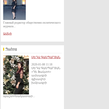
Главный редактор общественно-политического
журнала...
Ավելի
Պահոց
ՍԵԴԱ ԳԱՍՊԱՐՅԱՆ
2020-01-08 11:18
ՍԵԴԱ ԳԱՍՊԱՐՅԱՆ
«Դե Ֆակտո»
ամսագրի
գլխավոր
խմբագրի
պաշտոնակատար...