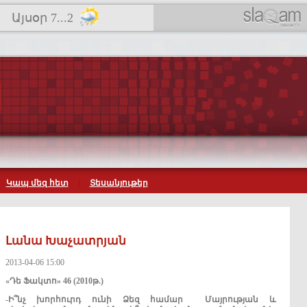
Այսօր 7...2
Կապ մեզ հետ
Տեսանյութեր
Լանա Խաչատրյան
2013-04-06 15:00
«Դե Ֆակտո» 46 (2010թ.)
-
Ի՞նչ
խորհուրդ
ունի
Ձեզ
համար
Մայրության
և