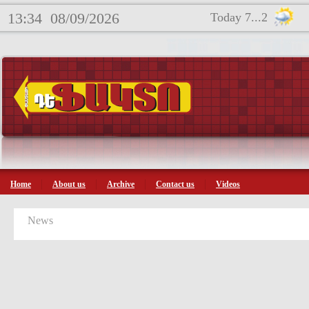
13:34
08/09/2026
Today 7...2
Home
About us
Archive
Contact us
Videos
News