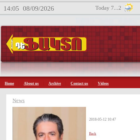
14:05
08/09/2026
Today 7...2
Home
About us
Archive
Contact us
Videos
News
2018-05-12 10:47
Back