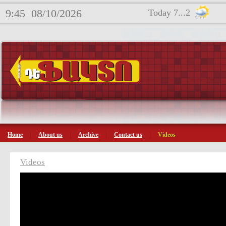
9:45
08/10/2026
Today 7...2
Home
About us
Archive
Contact us
Videos
Videos