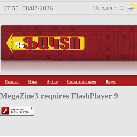
17:55
08/07/2026
Сегодня 7...2
Главная
О нас
Архив
Связатсья с нами
Видео
MegaZine3 requires FlashPlayer 9