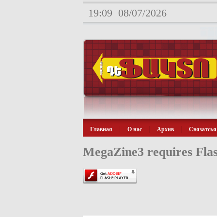
19:09
08/07/2026
Главная
О нас
Архив
Связатсья
MegaZine3 requires Flas