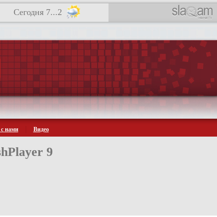
Сегодня 7...2
 с нами
Видео
hPlayer 9