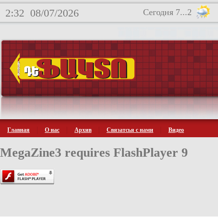
2:32
08/07/2026
Сегодня 7...2
Главная
О нас
Архив
Связатсья с нами
Видео
MegaZine3 requires FlashPlayer 9