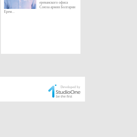
ереванского офиса
Союза армян Болгарии
Ерем...
Developed by