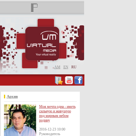
AM
EN
RU
Архив
Моя мечта одна - иметь
сильную и живущую
под мирным небом
родину
2016-12-23 10:00
Руководитель