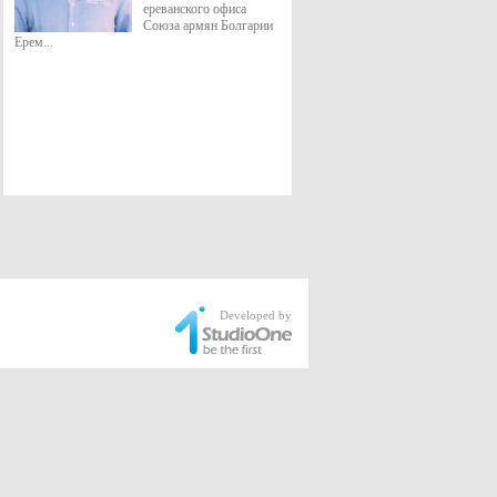
ереванского офиса
Союза армян Болгарии
Ерем...
Developed by