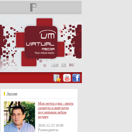
AM
EN
RU
Архив
Моя мечта одна - иметь
сильную и живущую
под мирным небом
родину
2016-12-23 10:00
Руководитель