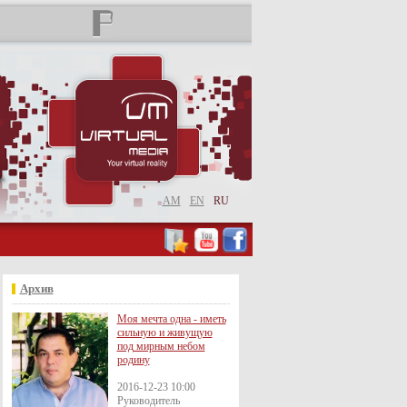
AM
EN
RU
Архив
Моя мечта одна - иметь
сильную и живущую
под мирным небом
родину
2016-12-23 10:00
Руководитель