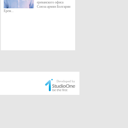
ереванского офиса
Союза армян Болгарии
Ерем...
Developed by