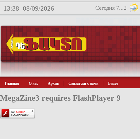
13:38
08/09/2026
Сегодня 7...2
Главная
О нас
Архив
Связатсья с нами
Видео
MegaZine3 requires FlashPlayer 9