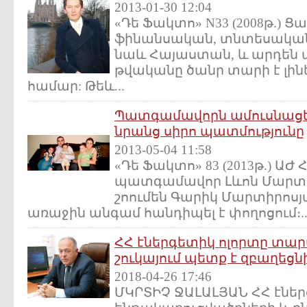
2013-01-30 12:04
«Դե Ֆակտո» N33 (2008թ.) Ց
ֆինանսական, տնտեսակա
նաև Հայաստան, և արդեն ա
թվականը ծանր տարի է լին
համար: Թեև...
Պատգամավորն ամուսնացել 
նրանց սիրո պատմությունը
2013-05-04 11:58
«Դե Ֆակտո» 83 (2013թ.) ԱԺ
պատգամավոր Լևոն Մարտի
շոումեն Գարիկ Մարտիրոսյա
առաջին անգամ հանդիպել է փողոցում։..
ՀՀ էներգետիկ ոլորտը տա
շուկայում պետք է զբաղեց
2018-04-26 17:46
ՄԿՐՏԻՉ ՋԱԼԱԼՅԱՆ ՀՀ էնե