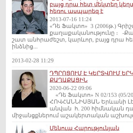
բայց դրա հետ մեկտեղ կեղ
հեռու ասպարեզ է
2013-07-16 11:24
«Դե Ֆակտո» 3 (2006թ.) Գրիշ
քաղաքականությունը ։ -Ք
շատ անհրաժեշտ, կարևոր, բայց դրա հ
ինձնից...
2013-02-28 11:29
ԴՊՐՈՑՈՒՄ Է ԿԵՐՏՎՈՒՄ ԵՐ
ՔԱՂԱՔԱՑԻՆ
2020-06-22 09:06
«Դե Ֆակտո» N 02/153 (05/2
ՀՈՎՀԱՆՆԻՍՅԱՆ Երևանի Լե
անվան հ. 200 հիմնական դ
միջանցքներում աշակերտական աշխույժ.
Մենուա Հարությունյան