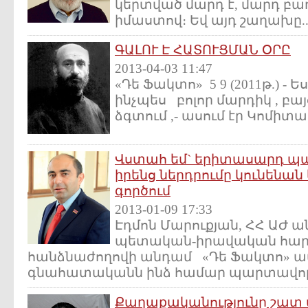
կերտված մարդ է, մարդ բ
իմաստով։ Եվ այդ շաղախը..
ԳԱԼՈՒ Է ՀԱՏՈՒՑՄԱՆ ՕՐԸ
2013-04-03 11:47
«Դե Ֆակտո» 5 9 (2011թ.) - Ե
ինչպես բոլոր մարդիկ , բա
ձգտում ,- ասում էր Կոմիտաս
Վստահ եմˋ երիտասարդ 
իրենց ներդրումը կունենա
գործում
2013-01-09 17:33
Էդմոն Մարուքյան, ՀՀ ԱԺ
պետական-իրավական հար
հանձնաժողովի անդամ «Դե Ֆակտո» ա
գնահատականն ինձ համար պարտավորե
Քաղաքականությունը շատ 