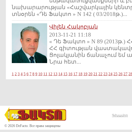
ենթակառուցվածքների և 
նախարարության «Հաշվարկային կենտր
տնօրեն «Դե Ֆակտո » N 142 ( 03/2018թ.)...
Վիլեն Հակոբյան
2013-11-21 11:18
« Դե Ֆակտո » N 89 (2013թ.)
ՀՀ գիտության վաստակավոր
Ցոլակյանին ճանաչում եմ ա
Նրա հետ...
1
2
3
4
5
6
7
8
9
10
11
12
13
14
15
16
17
18
19
20
21
22
23
24
25
26
27
2
Գլխավոր
© 2026 DeFacto. Все права защищены