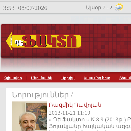
3:53
08/07/2026
Այսօր 7...2
Գլխավոր
Մեր մասին
Արխիվ
Կապ մեզ հետ
Տեսան
Նորություններ /
Ռազմիկ Դավոյան
2013-11-21 11:19
« Դե Ֆակտո » N 8 9 (2013թ.
Ցոլակյանը հայկական ազգ