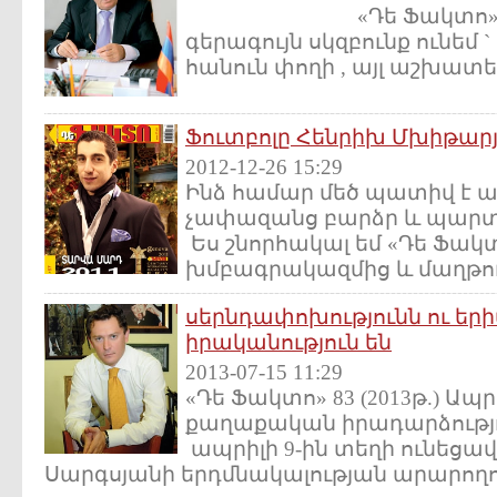
«Դե Ֆակտո» 82 (20
գերագույն սկզբունք ունեմ 
հանուն փողի , այլ աշխատել `
Ֆուտբոլը Հենրիխ Մխիթարյ
2012-12-26 15:29
Ինձ համար մեծ պատիվ է 
չափազանց բարձր և պարտա
Ես շնորհակալ եմ «Դե Ֆա
խմբագրակազմից և մաղթում
սերնդափոխությունն ու եր
իրականություն են
2013-07-15 11:29
«Դե Ֆակտո» 83 (2013թ.) Ապ
քաղաքական իրադարձությո
ապրիլի 9-ին տեղի ունեցա
Սարգսյանի երդմնակալության արարողութ