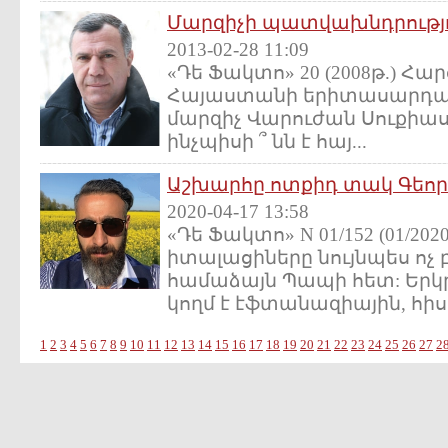
Մարզիչի պատվախնդրությ
2013-02-28 11:09
«Դե Ֆակտո» 20 (2008թ.) Հա
Հայաստանի երիտասարդակ
մարզիչ Վարուժան Սուքիասյ
ինչպիսի ՞ նն է հայ...
Աշխարհը ոտքիդ տակ Գեոր
2020-04-17 13:58
«Դե Ֆակտո» N 01/152 (01/2
իտալացիները նույնպես ոչ բ
համաձայն Պապի հետ: Երկր
կողմ է էֆտանազիային, հիսո
1
2
3
4
5
6
7
8
9
10
11
12
13
14
15
16
17
18
19
20
21
22
23
24
25
26
27
2