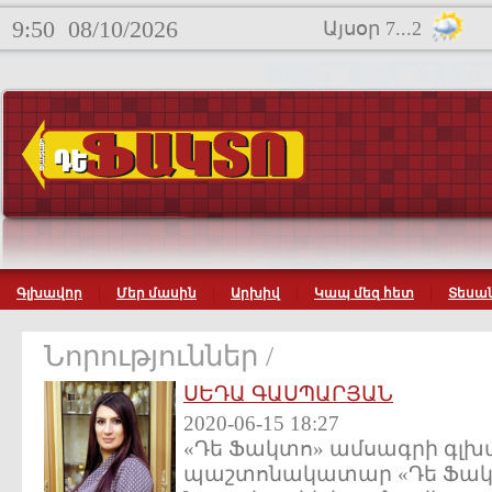
9:50
08/10/2026
Այսօր 7...2
Գլխավոր
Մեր մասին
Արխիվ
Կապ մեզ հետ
Տեսան
Նորություններ /
ՍԵԴԱ ԳԱՍՊԱՐՅԱՆ
2020-06-15 18:27
«Դե Ֆակտո» ամսագրի գլխ
պաշտոնակատար «Դե Ֆակտո» 