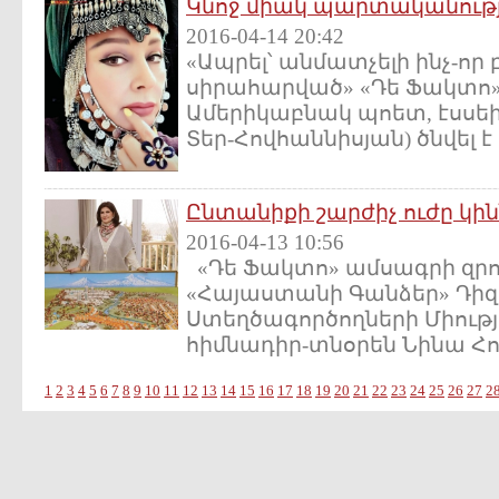
Կնոջ միակ պարտականությու
2016-04-14 20:42
«Ապրել՝ անմատչելի ինչ-ո
սիրահարված» «Դե Ֆակտո» N
Ամերիկաբնակ պոետ, էսսե
Տեր-Հովհաննիսյան) ծնվել է 
Ընտանիքի շարժիչ ուժը կին
2016-04-13 10:56
«Դե Ֆակտո» ամսագրի զրո
«Հայաստանի Գանձեր» Դիզ
Ստեղծագործողների Միութ
հիմնադիր-տնօրեն Նինա Հով
1
2
3
4
5
6
7
8
9
10
11
12
13
14
15
16
17
18
19
20
21
22
23
24
25
26
27
2