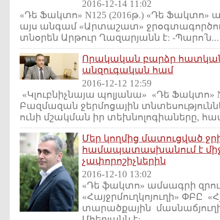
2016-12-14 11:02
«Դե Ֆակտո» N125 (2016թ.) «Դե Ֆակտո»
այս անգամ «Արտաշատ» ջրօգտագործող
տնօրեն Արթուր Ղազարյանն է: -Պարո՛ն...
Որակական բարձր հատկան
անզուգական համ
2016-12-12 12:59
«Կլուբնիչնայա պոլյանա» «Դե Ֆակտո» N1
Բազմազան ջերմոցային տնտեսություննե
ունի մշակման իր տեխնոլոգիաները, համ
Մեր կողմից մատուցված ջր
համապատասխանում է միջ
չափորոշիչներին
2016-12-10 13:02
«Դե ֆակտո» ամսագրի զրո
«Հայջրմուղկոյուղի» ՓԲԸ «
տարածքային մասնաճյուղի
Մհերյանն է:...