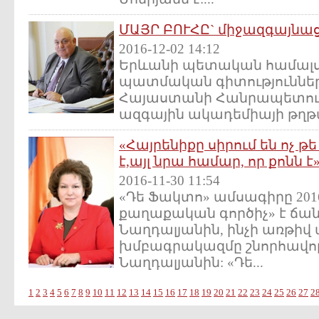
ՄԱՅՐ ԲՈՒՀԸ` միջազգայն
2016-12-02 14:12
Երևանի պետական համալս
պատմական գիտություններ
Հայաստանի Հանրապետութ
ազգային ակադեմիայի թղթ
«Հայրենիքը սիրում են ոչ թ
է,այլ նրա համար, որ քոնն է
2016-11-30 11:54
«Դե Ֆակտո» ամսագիրը 201
քաղաքական գործիչ» է ճան
Նաղդալյանին, ինչի առթիվ
խմբագրակազմը շնորհավոր
Նաղդալյանին: «Դե...
1
2
3
4
5
6
7
8
9
10
11
12
13
14
15
16
17
18
19
20
21
22
23
24
25
26
27
2