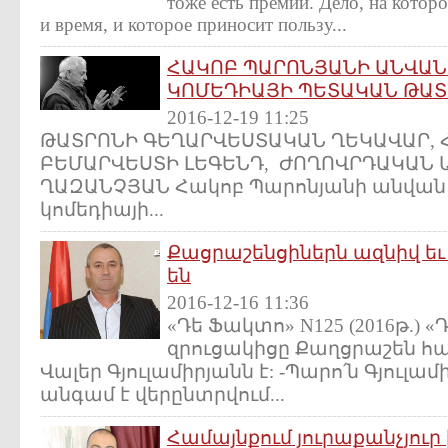
тоже есть премии. Дело, на котор
и время, и которое приносит пользу...
ՀԱԿՈԲ ՊԱՐՈՆՅԱՆԻ ԱՆՎԱՆ
ԿՈՄԵԴԻԱՅԻ ՊԵՏԱԿԱՆ ԹԱՏՐ
2016-12-19 11:25
ԹԱՏՐՈՆԻ ԳԵՂԱՐՎԵՍՏԱԿԱՆ ՂԵԿԱՎԱՐ, 
ԲԵՄԱՐՎԵՍՏԻ ԼԵԳԵՆԴ, ԺՈՂՈՎՐԴԱԿԱՆ 
ՂԱԶԱՆՉՅԱՆ Հակոբ Պարոնյանի անվա
կոմեդիայի...
Քացրաշենցիներն ազնիվ ե
են
2016-12-16 11:36
«Դե Ֆակտո» N125 (2016թ.)
զրուցակիցը Քաղցրաշեն հ
Վալեր Գյուլամիրյանն է: -Պարո՛ն Գյուլա
անգամ է վերընտրվում...
Համայնքում յուրաքանչյուր