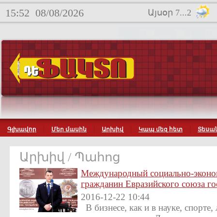
15:52
08/08/2026
Այսօր 7...2
Գլխավոր
Մեր մասին
Արխիվ
Կապ մեզ հետ
Տեսան
Արխիվ / Պահոց
Международный социально-эконо
гражданин Евразийского союза го
2016-12-22 10:44
В бизнесе, как и в науке, спорте, 