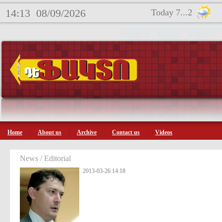
14:13
08/09/2026
Today 7...2
Home
About us
Archive
Contact us
Videos
News / Editorial
2013-03-26 14:18