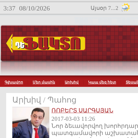
3:37
08/10/2026
Այսօր 7...2
Գլխավոր
Մեր մասին
Արխիվ
Կապ մեզ հետ
Տեսան
Արխիվ / Պահոց
ՌՈԲԵՐՏ ՍԱՐԳՍՅԱՆ
2017-03-03 11:26
Նոր ձեւավորվող խորհրդա
պատգամավորի աշխատան