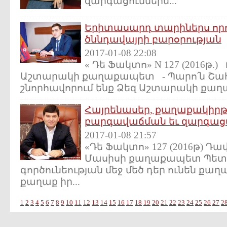
զարգացումներն...
Երիտասարդ տարիներս որոշ
ծննդավայրի բարօրության
2017-01-08 22:08
« Դե Ֆակտո» N 127 (2016թ
Աշտարակի քաղաքապետ - Պարո՛ն Շահ
շնորհավորում ենք Ձեզ Աշտարակի քա
Հայրենասեր, քաղաքակիր
բարգավաճման եւ զարգաց
2017-01-08 21:57
«Դե Ֆակտո» 127 (2016թ) Դ
Մասիսի քաղաքապետ Պետո
գործունեության մեջ մեծ դեր ունեն քաղ
քաղաք իր...
1
2
3
4
5
6
7
8
9
10
11
12
13
14
15
16
17
18
19
20
21
22
23
24
25
26
27
2