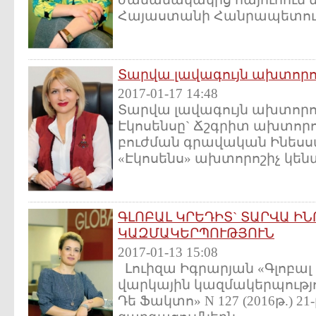
Հայաստանի Հանրապետութ
Տարվա լավագույն ախտորո
2017-01-17 14:48
Տարվա լավագույն ախտորո
Էկոսենսը` Ճշգրիտ ախտոր
բուժման գրավական Ինես
«Էկոսենս» ախտորոշիչ կենտ
ԳԼՈԲԱԼ ԿՐԵԴԻՏ` ՏԱՐՎԱ Ի
ԿԱԶՄԱԿԵՐՊՈՒԹՅՈՒՆ
2017-01-13 15:08
Լուիզա Իգրարյան «Գլոբալ
վարկային կազմակերպությո
Դե Ֆակտո» N 127 (2016թ.) 21