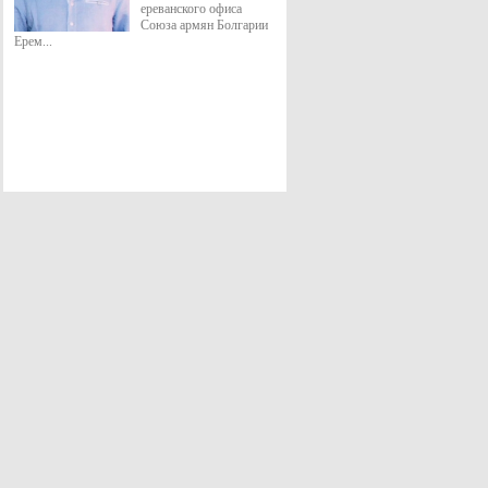
ереванского офиса
Союза армян Болгарии
Ерем...