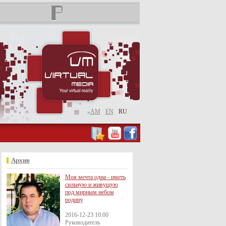
AM
EN
RU
Архив
Моя мечта одна - иметь
сильную и живущую
под мирным небом
родину
2016-12-23 10:00
Руководитель